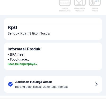
Rp0
Sendok Kuah Silikon Tosca
Informasi Produk
- BPA free

- Food grade

- Tahan panas (-40 sampai 200 derajat)

Baca Selengkapnya
- Tidak akan meleleh

- high quality silicone
Jaminan Belanja Aman
Barang tidak sesuai, Uang tunai kembali
Sayurbox
Bantuan & Panduan