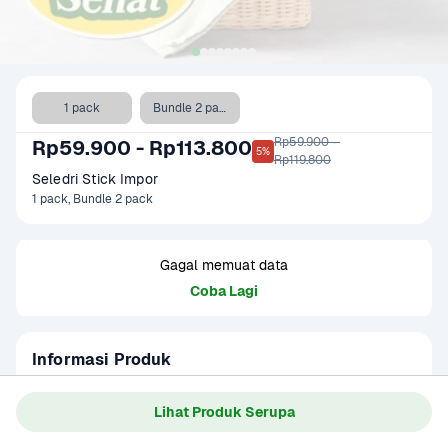
1 pack
Bundle 2 pack
Rp59.900 - 

Rp59.900 - Rp113.800
5%
Rp119.800
Seledri Stick Impor
1 pack, Bundle 2 pack
Gagal memuat data
Coba Lagi
Informasi Produk
Seledri adalah sayuran sekaligus tumbuhan obat, yang 
memiliki tangkai panjang berwarna hijau muda keputihan 
Lihat Produk Serupa
yang renyah dan daun tipis menyirip ganjil warna hijau tua. 
Baca Selengkapnya
Kategori
Sayur
Daun dan tangkai seledri ini dapat dikonsumsi mentah atau 