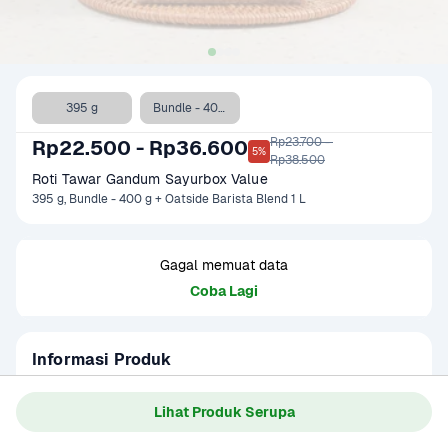
395 g
Bundle - 400 g + Oatside Barista Blend 1 L
Rp23.700 - 

Rp22.500 - Rp36.600
5%
Rp38.500
Roti Tawar Gandum Sayurbox Value
395 g, Bundle - 400 g + Oatside Barista Blend 1 L
Gagal memuat data
Coba Lagi
Informasi Produk
Roti tawar gandum yang terbuat dari tepung gandum 
pilihan dan diproses dengan standar kualitas teknologi 
Lihat Produk Serupa
Jepang. Teksturnya sangat lembut dan berserat tinggi. 
Baca Selengkapnya
Kategori
Sarapan
Cocok untuk dipadukan dengan berbagai selai, isian atau 