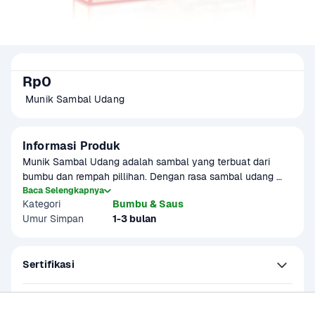
Rp0
 Munik Sambal Udang
Informasi Produk
Munik Sambal Udang adalah sambal yang terbuat dari 
bumbu dan rempah pillihan. Dengan rasa sambal udang 
yang pedas. Praktis untuk disajikan sebagai pelengkap nasi 
Baca Selengkapnya
Kategori
Bumbu & Saus
atau lauk pauk, sambal ini menawarkan cita rasa otentik 
Umur Simpan
1-3 bulan
yang lezat dan hadir dalam kemasan 90 gram yang praktis.

Sertifikasi
Kandungan dan Nutrisi