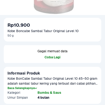
Rp10.900
Kobe Boncabe Sambal Tabur Original Level 10
50 g
Gagal memuat data
Coba Lagi
Informasi Produk
Kobe BonCabe Sambal Tabur Original Level 10 45–50 gram 
adalah sambal tabur kering yang terbuat dari cabai pilihan, 
termasuk cabai rawit, dengan rasa pedas mantap yang 
Baca Selengkapnya
Kategori
Bumbu & Saus
khas. Dipadukan dengan rempah-rempah alami, BonCabe 
Umur Simpan
4 bulan
Level 10 memberikan sensasi pedas yang seimbang dan 
nikmat. Praktis dibawa ke mana saja, cocok ditaburkan di 