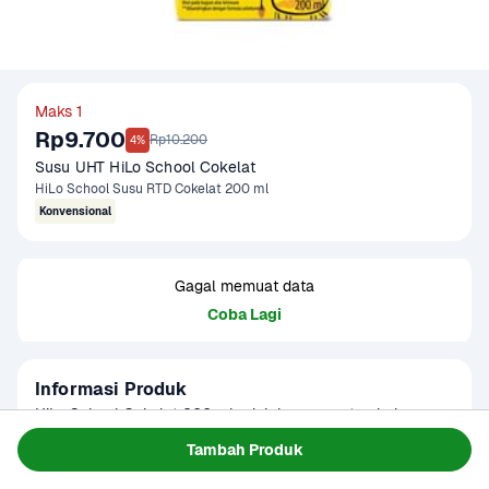
Maks 1
Rp9.700
Rp10.200
4%
Susu UHT HiLo School Cokelat
HiLo School Susu RTD Cokelat 200 ml
Konvensional
Gagal memuat data
Coba Lagi
Informasi Produk
HiLo School Cokelat 200 ml adalah susu pertumbuhan 
dengan rasa cokelat yang lezat, diformulasikan khusus 
Tambah Produk
untuk anak usia sekolah. Mengandung kalsium tinggi, 12 
Baca Selengkapnya
Kategori
Susu & Olahan
vitamin, dan 5 mineral penting untuk mendukung 