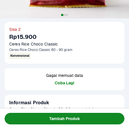
Sisa 2
Rp15.900
Ceres Rice Choco Classic
Ceres Rice Choco Classic 80 - 90 gram
Konvensional
Gagal memuat data
Coba Lagi
Informasi Produk
Ceres Rice Choco Classic 80–90 gram adalah meses 
cokelat berbentuk butiran panjang yang renyah, terbuat 
Tambah Produk
dari cokelat berkualitas tinggi. Dengan rasa manis dan 
Baca Selengkapnya
Kategori
Sarapan
aroma cokelat yang khas, produk ini cocok untuk berbagai 