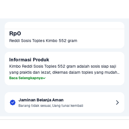
Rp0
Reddi Sosis Toples Kimbo 552 gram
Informasi Produk
Kimbo Reddi Sosis Toples 552 gram adalah sosis siap saji 
yang praktis dan lezat, dikemas dalam toples yang mudah 
disimpan dan digunakan. Sosis ini terbuat dari bahan 
Baca Selengkapnya
berkualitas tinggi dan diolah dengan teknik yang menjaga 
rasa serta tekstur sosis tetap kenyal dan gurih. Produk ini 
cocok dijadikan menu sarapan, camilan, atau pelengkap 
Jaminan Belanja Aman
hidangan utama. Karena kemasannya yang toples, Kimbo 
Barang tidak sesuai, Uang tunai kembali
Reddi Sosis mudah untuk disimpan di rumah dan dapat 
dinikmati kapan saja.
Sayurbox
Bantuan & Panduan