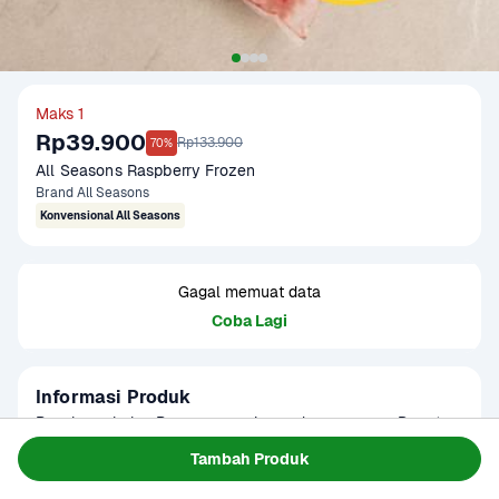
Maks 1
Rp39.900
Rp133.900
70%
All Seasons Raspberry Frozen
Brand All Seasons
Konvensional All Seasons
Gagal memuat data
Coba Lagi
Informasi Produk
Raspberry beku. Rasanya manis cenderung asam. Dapat 
diolah menjadi smoothies, selai, dan kreasi lainnya.
Tambah Produk
Baca Selengkapnya
Kategori
Buah