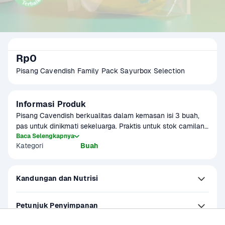
Rp0
Pisang Cavendish Family Pack Sayurbox Selection
Informasi Produk
Pisang Cavendish berkualitas dalam kemasan isi 3 buah, 
pas untuk dinikmati sekeluarga. Praktis untuk stok camilan 
sehat di rumah. Manis alami, dan teksturnya lembut—
Baca Selengkapnya
Kategori
Buah
disukai anak-anak hingga orang dewasa. Untuk rasa 
terbaik, pisang sebaiknya diperam 1–2 hari sebelum 
dikonsumsi agar matang sempurna.
Kandungan dan Nutrisi
Petunjuk Penyimpanan