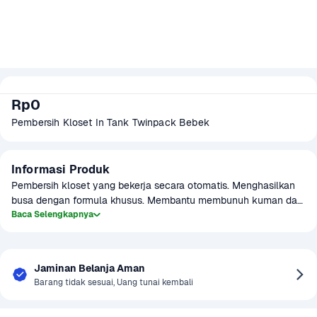
Rp0
Pembersih Kloset In Tank Twinpack Bebek
Informasi Produk
Pembersih kloset yang bekerja secara otomatis. Menghasilkan 
busa dengan formula khusus. Membantu membunuh kuman dan 
membersihkan toilet. Cocok untuk kloset duduk atau kloset 
Baca Selengkapnya
dengan tanki. Tidak berbahaya untuk septic tank dan saluran air.
Jaminan Belanja Aman
Barang tidak sesuai, Uang tunai kembali