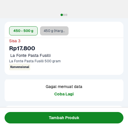
450 - 500 g
450 g (Harga Promo)
Sisa 3
Rp17.800
 La Fonte Pasta Fusilli
La Fonte Pasta Fusilli 500 gram
Konvensional
Gagal memuat data
Coba Lagi
Informasi Produk
Tambah Produk
La Fonte Pasta Fusilli – Pasta Spiral Serbaguna, Lezat & 
Praktis untuk Segala Menu! 🍝✨
