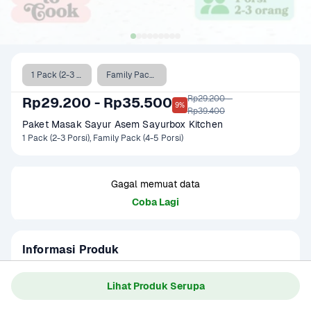
1 Pack (2-3 Porsi)
Family Pack (4-5 Porsi)
Rp29.200 - 

Rp29.200 - Rp35.500
9%
Rp39.400
Paket Masak Sayur Asem Sayurbox Kitchen
1 Pack (2-3 Porsi), Family Pack (4-5 Porsi)
Gagal memuat data
Coba Lagi
Informasi Produk
1 Paket Masak Sayur Asem terdiri dari:

- Jagung manis kupas

Lihat Produk Serupa
- Labu Acar

Baca Selengkapnya
Kategori
Sayur
- Daun Melinjo
