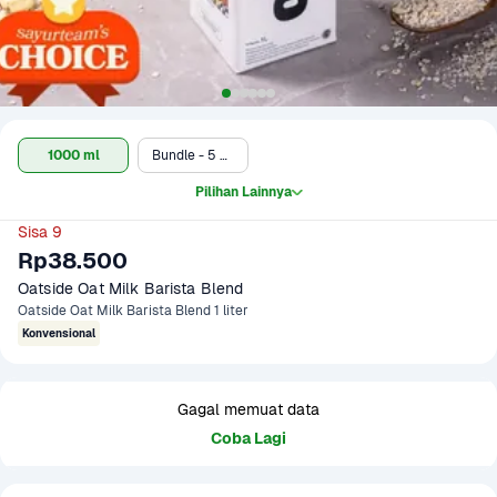
1000 ml
Bundle - 5 x Oatside Oat Milk Barista Blend 1 liter
Pilihan Lainnya
Sisa 9
Rp38.500
Oatside Oat Milk Barista Blend
Oatside Oat Milk Barista Blend 1 liter
Konvensional
Gagal memuat data
Coba Lagi