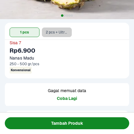
1 pcs
2 pcs + Ultra Full Cream 750 ml
Sisa 7
Rp6.900
Nanas Madu
250 - 500 gr/pcs
Konvensional
Gagal memuat data
Coba Lagi
Informasi Produk
Tambah Produk
Tersedia dalam pilihan konvensional dan imperfect. Nanas 
imperfect memiliki bentuk yang agak merekah. Sebaiknya 