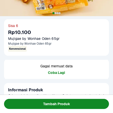
Sisa 6
Rp10.100
Mujigae by Wonhae Oden 65gr
Mujigae by Wonhae Oden 65gr
Konvensional
Gagal memuat data
Coba Lagi
Informasi Produk
Oden adalah cemilan khas Korea Selatan yang terbuat dari 
daging ikan segar, kemudian dihaluskan dengan tepung dan 
Tambah Produk
rempah-rempah. Oden Mujigae menghadirkan kenikmatan 
Baca Selengkapnya
Kategori
Hotpot & BBQ
dari olahan daging ikan yang padat, kenyal, dan halus 