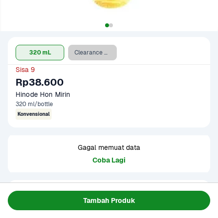
320 mL
Clearance Sale - 320 mL
Sisa 9
Rp38.600
Hinode Hon Mirin 
320 ml/bottle
Konvensional
Gagal memuat data
Coba Lagi
Informasi Produk
Tambah Produk
Hinode Hon Mirin adalah bumbu masakan jepang yang 
mengandung alkohol. Diproses dengan proses higienis dan 