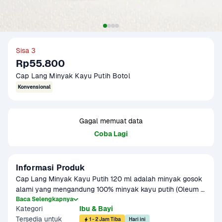
Sisa 3
Rp55.800
Cap Lang Minyak Kayu Putih Botol
Konvensional
Gagal memuat data
Coba Lagi
Informasi Produk
Cap Lang Minyak Kayu Putih 120 ml adalah minyak gosok 
alami yang mengandung 100% minyak kayu putih (Oleum 
Cajuputi). Dikenal dengan aroma khas dan kandungan 
Baca Selengkapnya
Kategori
Ibu & Bayi
cineol tinggi, produk ini memberikan sensasi hangat yang 
Tersedia untuk
membantu meredakan perut kembung, mual, masuk angin, 
1 - 2 Jam Tiba
Hari ini