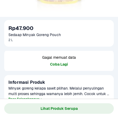
Rp47.900
Sedaap Minyak Goreng Pouch 
2 L
Gagal memuat data
Coba Lagi
Informasi Produk
Minyak goreng kelapa sawit pilihan. Melalui penyulingan 
multi proses sehingga warnanya lebih jernih. Cocok untuk 
menggoreng, menumis, atau memasak makanan yang 
Baca Selengkapnya
Kategori
Sembako
membutuhkan minyak. Hasil gorengan lebih renyah dan 
Lihat Produk Serupa
Umur Simpan
2 tahun
lezat. 