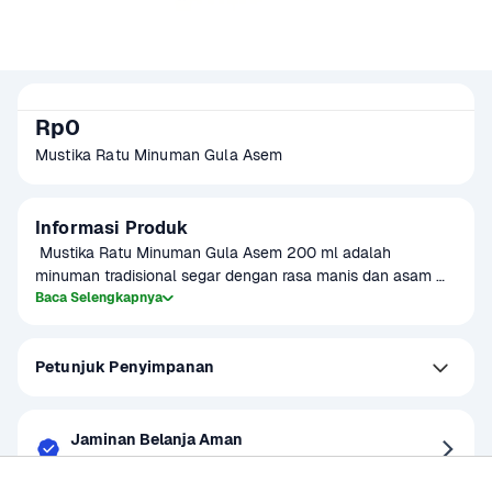
Rp0
Mustika Ratu Minuman Gula Asem 
Informasi Produk
 Mustika Ratu Minuman Gula Asem 200 ml adalah 
minuman tradisional segar dengan rasa manis dan asam 
yang khas, menyegarkan dan cocok dinikmati kapan saja. 
Baca Selengkapnya
Terbuat dari bahan alami pilihan yang kaya manfaat, 
minuman ini tidak hanya menyegarkan tapi juga dipercaya 
Petunjuk Penyimpanan
membantu menjaga kesehatan pencernaan. Dikemas 
dalam botol praktis, minuman gula asem ini menjadi pilihan 
tepat untuk pelepas dahaga sekaligus menambah energi di 
tengah aktivitas.
Jaminan Belanja Aman
Barang tidak sesuai, Uang tunai kembali