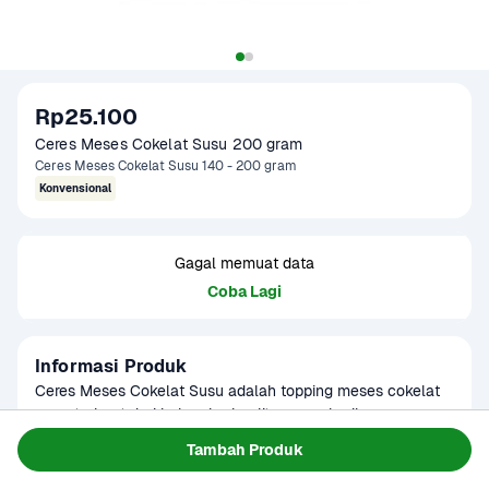
Rp25.100
Ceres Meses Cokelat Susu 200 gram
Ceres Meses Cokelat Susu 140 - 200 gram
Konvensional
Gagal memuat data
Coba Lagi
Informasi Produk
Ceres Meses Cokelat Susu adalah topping meses cokelat 
yang terbuat dari bahan berkualitas, memberikan rasa 
manis dan cokelat pada kue, es krim, atau hidangan 
Baca Selengkapnya
Tambah Produk
Kategori
Sarapan
lainnya. Dengan tekstur yang renyah, messe ini cocok 
Umur Simpan
3-8 bulan
digunakan untuk menghias berbagai dessert.