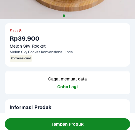
Sisa 8
Rp39.900
Melon Sky Rocket
Melon Sky Rocket Konvensional 1 pcs
Konvensional
Gagal memuat data
Coba Lagi
Informasi Produk
Tersedia dalam pilihan konvensional dan imperfect. Melon 
imperfect memiliki warna kulit yang tidak merata, ukuran 
Tambah Produk
yang lebih kecil, dan umur simpan yang lebih singkat. 
Baca Selengkapnya
Kategori
Buah
Sebaiknya segera dikonsumsi pada hari yang sama.
