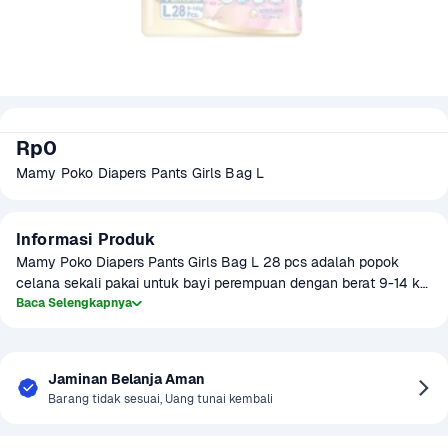
Rp0
Mamy Poko Diapers Pants Girls Bag L
Informasi Produk
Mamy Poko Diapers Pants Girls Bag L 28 pcs adalah popok 
celana sekali pakai untuk bayi perempuan dengan berat 9-14 kg. 
Dilengkapi lapisan Crisscross Sheet yang menyerap cairan 
Baca Selengkapnya
hingga 7 gelas urine, menjaga kulit bayi tetap kering sampai 10 
jam. Desain elastis yang nyaman memungkinkan bayi bergerak 
bebas tanpa bocor, ideal untuk aktivitas harian bayi yang aktif.
Jaminan Belanja Aman
Barang tidak sesuai, Uang tunai kembali