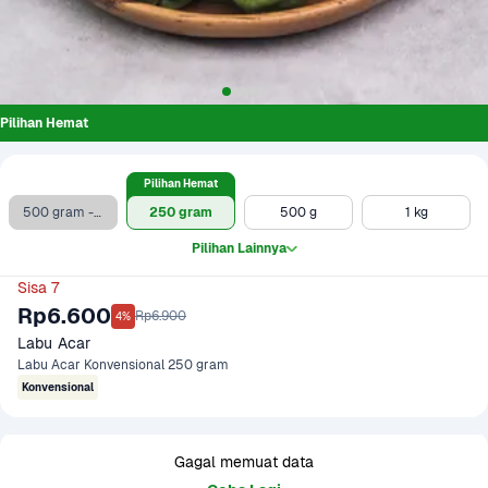
Pilihan Hemat
Pilihan Hemat
500 gram - Clearance Sale
250 gram
500 g
1 kg
Pilihan Lainnya
Sisa 7
Rp6.600
Rp6.900
4%
Labu Acar
Labu Acar Konvensional 250 gram
Konvensional
Gagal memuat data