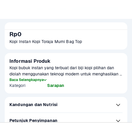
Rp0
Kopi Instan Kopi Toraja Murni Bag Top
Informasi Produk
Kopi bubuk instan yang terbuat dari biji kopi pilihan dan 
diolah menggunakan teknogi modern untuk menghasilkan 
kopi yang harum dan nikmat. Rasa dan aroma yang spesial 
Baca Selengkapnya
Kategori
Sarapan
memberikan sensasi minum kopi yang istimewa dengan 
penyajian mudah dan praktis.
Kandungan dan Nutrisi
Petunjuk Penyimpanan