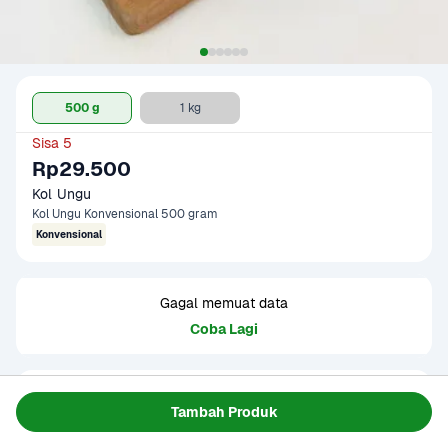
500 g
1 kg
Sisa 5
Rp29.500
Kol Ungu
Kol Ungu Konvensional 500 gram
Konvensional
Gagal memuat data
Coba Lagi
Informasi Produk
Tambah Produk
Kol ungu memiliki rasa yang mirip dengan kol hijau namun 
sedikit lebih pahit. Jika disajikan mentah, tekstur kol ungu 