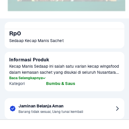
Rp0
Sedaap Kecap Manis Sachet 
Informasi Produk
Kecap Manis Sedaap ini salah satu varian kecap wingsfood 
dalam kemasan sachet yang disukai di seluruh Nusantara. 
Bahan-bahan terbaik tersebut kemudian diolah secara 
Baca Selengkapnya
Kategori
Bumbu & Saus
sempurna melalui pemurnian ganda, sehingga 
menghasilkan kecap .
Jaminan Belanja Aman
Barang tidak sesuai, Uang tunai kembali