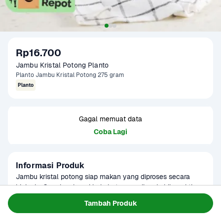
Rp16.700
Jambu Kristal Potong Planto
Planto Jambu Kristal Potong 275 gram
Planto
Gagal memuat data
Coba Lagi
Informasi Produk
Jambu kristal potong siap makan yang diproses secara 
higienis. Cocok sebagai bekal atau camilan. Lebih praktis 
untuk dikonsumsi atau diolah menjadi jus buah dan kreasi 
Baca Selengkapnya
Tambah Produk
Kategori
Buah
lainnya.
Umur Simpan
1-2 hari