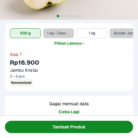
500 g
1 kg - Clearance Sale
1 kg
Bundle Jambu Kristal 500 g dan Sambal Rujak Kacang Pedas 1 pack
Pilihan Lainnya
Sisa 7
Rp16.900
Jambu Kristal
3 - 4 pcs
Konvensional
Gagal memuat data
Coba Lagi
Tambah Produk
Informasi Produk