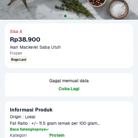
Sisa 4
Rp38.900
Ikan Mackerel Saba Utuh
Frozen
Boga Laut
Gagal memuat data
Coba Lagi
Informasi Produk
Origin : Lokal

Fat Ratio : +/- 11.5 gram lemak per 100 gram

Gramation :  500 gram & 1000 gram

Baca Selengkapnya
Kategori
Protein
Glazing : 5-10%
