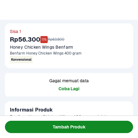
Sisa 1
Rp56.300
Rp63.800
11%
Honey Chicken Wings Benfarm
Benfarm Honey Chicken Wings 400 gram
Konvensional
Gagal memuat data
Coba Lagi
Informasi Produk
Benfarm Honey Chicken Wings 400 gram adalah sayap 
ayam beku siap masak yang dibumbui dengan saus madu 
Tambah Produk
yang manis dan gurih. Setiap potongan sayap ayam dipilih 
Baca Selengkapnya
Tersedia untuk
dengan cermat dan diproses untuk menjaga kualitas dan 
1 - 2 Jam Tiba
Hari ini
Terjadwal