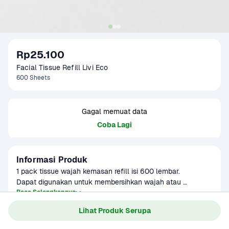
Rp25.100
Facial Tissue Refill Livi Eco
600 Sheets
Gagal memuat data
Coba Lagi
Informasi Produk
1 pack tissue wajah kemasan refill isi 600 lembar.

Dapat digunakan untuk membersihkan wajah atau 
kebutuhan sehari-hari.
Baca Selengkapnya
Kategori
Perawatan Rumah
Lihat Produk Serupa