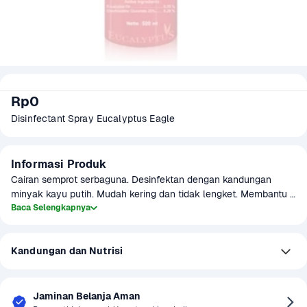
Rp0
Disinfectant Spray Eucalyptus Eagle
Informasi Produk
Cairan semprot serbaguna. Desinfektan dengan kandungan 
minyak kayu putih. Mudah kering dan tidak lengket. Membantu 
membunuh kuman dan bakteri penyebab penyakit serta 
Baca Selengkapnya
menghilangkan bau dalam ruangan.
Kandungan dan Nutrisi
Jaminan Belanja Aman