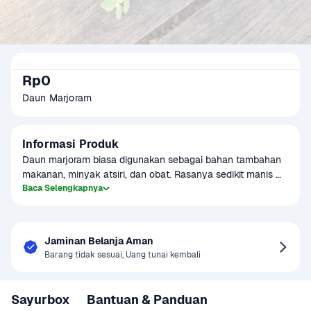
Rp0
Daun Marjoram
Informasi Produk
Daun marjoram biasa digunakan sebagai bahan tambahan 
makanan, minyak atsiri, dan obat. Rasanya sedikit manis 
pedas mirip dengan rasa daun mint. Dapat digunakan 
Baca Selengkapnya
sebagai bumbu marinasi ikan, ayam, dan daging.
Jaminan Belanja Aman
Barang tidak sesuai, Uang tunai kembali
Sayurbox
Bantuan & Panduan