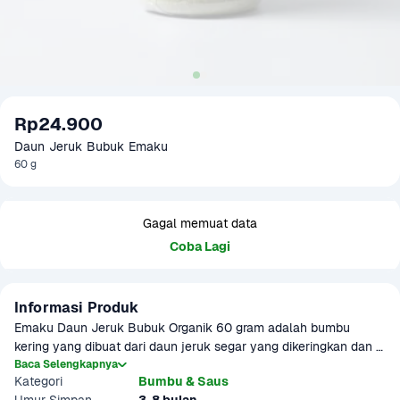
Rp24.900
Daun Jeruk Bubuk Emaku
60 g
Gagal memuat data
Coba Lagi
Informasi Produk
Emaku Daun Jeruk Bubuk Organik 60 gram adalah bumbu 
kering yang dibuat dari daun jeruk segar yang dikeringkan dan 
dihaluskan secara alami. Memberikan aroma segar dan rasa 
Baca Selengkapnya
Kategori
Bumbu & Saus
citrus pada berbagai masakan khas Indonesia seperti rendang, 