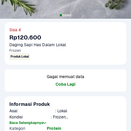
Sisa 4
Rp120.600
Daging Sapi Has Dalam Lokal
Frozen
Produk Lokal
Gagal memuat data
Coba Lagi
Informasi Produk
Asal                                : Lokal

Kondisi                        : Frozen

Kadar Lemak            : 0 - 5%

Baca Selengkapnya
Kategori
Protein
Potongan                    : 3 - 6 potong (500 g)
