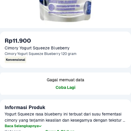
Rp11.900
Cimory Yogurt Squeeze Blueberry 
Cimory Yogurt Squeeze Blueberry 120 gram
Konvensional
Gagal memuat data
Coba Lagi
Informasi Produk
Yogurt Squeeze rasa blueberry ini terbuat dari susu fermentasi 
cimory yang terjamin keaslian dan kesegarnya dengan tekstur 
yang kental dan lembut! Yogurt Squeeze hadir dalam kemasan 
Baca Selengkapnya