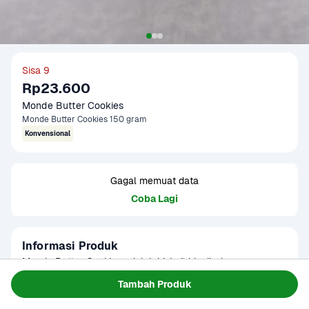
Sisa 9
Rp23.600
Monde Butter Cookies 
Monde Butter Cookies 150 gram
Konvensional
Gagal memuat data
Coba Lagi
Informasi Produk
Monde Butter Cookies adalah biskuit klasik dengan rasa 
mentega yang kaya dan tekstur renyah yang pas di mulut. 
Tambah Produk
Hadir dalam kemasan kaleng eksklusif, biskuit ini terdiri dari 
Baca Selengkapnya
Kategori
Makanan Ringan
berbagai bentuk unik dengan rasa manis dan gurih yang 