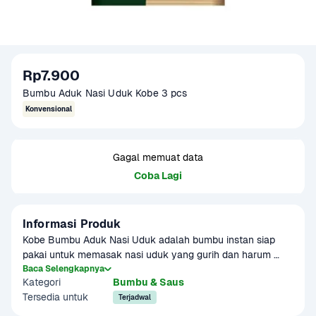
Rp7.900
Bumbu Aduk Nasi Uduk Kobe 3 pcs
Konvensional
Gagal memuat data
Coba Lagi
Informasi Produk
Kobe Bumbu Aduk Nasi Uduk adalah bumbu instan siap 
pakai untuk memasak nasi uduk yang gurih dan harum 
hanya dengan menambahkan air dan beras. Hadir dalam 
Baca Selengkapnya
Kategori
Bumbu & Saus
kemasan isi 3, cocok untuk stok memasak praktis di rumah.
Tersedia untuk
Terjadwal