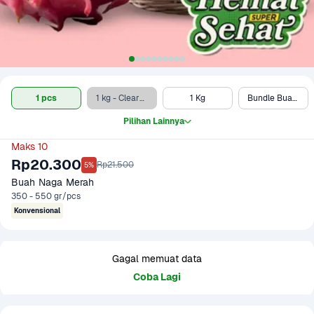
1 pcs
1 kg - Clearance Sale
1 Kg
Bundle Buah Naga Merah dan ABC Squash Delight
Pilihan Lainnya
Maks 10
Rp20.300
Rp21.500
5%
Buah Naga Merah
350 - 550 gr/pcs
Konvensional
Gagal memuat data
Coba Lagi