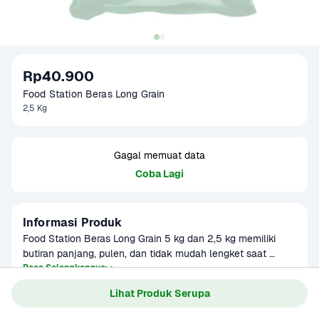
Rp40.900
Food Station Beras Long Grain 
2,5 Kg
Gagal memuat data
Coba Lagi
Informasi Produk
Food Station Beras Long Grain 5 kg dan 2,5 kg memiliki 
butiran panjang, pulen, dan tidak mudah lengket saat 
dimasak. Cocok untuk menu nasi goreng, kebuli, atau 
Baca Selengkapnya
Kategori
Sembako
hidangan Asia lainnya. Kualitas beras terjaga dengan 
Lihat Produk Serupa
Umur Simpan
3-8 bulan
kemasan besar yang ekonomis. Ideal untuk keluarga besar 
atau keperluan usaha. Rasa nasi yang gurih dan tekstur 