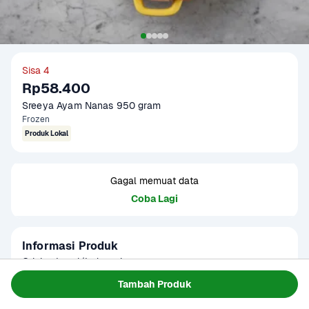
Sisa 4
Rp58.400
Sreeya Ayam Nanas 950 gram
Frozen
Produk Lokal
Gagal memuat data
Coba Lagi
Informasi Produk
Origin : Local/Indonesia

Fat Content : Low Fat

Tambah Produk
Gramation : 450 gram & 900 gram

Baca Selengkapnya
Kategori
Protein
Glazing : 5-10%
