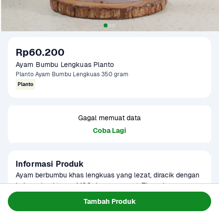
Rp60.200
Ayam Bumbu Lengkuas Planto
Planto Ayam Bumbu Lengkuas 350 gram
Planto
Gagal memuat data
Coba Lagi
Informasi Produk
Ayam berbumbu khas lengkuas yang lezat, diracik dengan 
bahan alami tanpa MSG dan pengawet. Tinggal goreng, 
cocok untuk menu praktis sehari-hari.
Baca Selengkapnya
Tambah Produk
Kategori
Planto
Umur Simpan
6 bulan