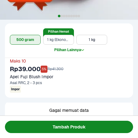
Pilihan Hemat
500 gram
1 kg (Ekonomis)
1 kg
Pilihan Lainnya
Maks 10
Rp39.000
Rp41.300
5%
Apel Fuji Blush Impor
Asal RRC, 2 - 3 pcs
Impor
Gagal memuat data
Coba Lagi
Tambah Produk