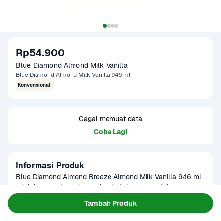
Rp54.900
Blue Diamond Almond Milk Vanilla
Blue Diamond Almond Milk Vanilla 946 ml
Konvensional
Gagal memuat data
Coba Lagi
Informasi Produk
Blue Diamond Almond Breeze Almond Milk Vanilla 946 ml 
adalah susu almond yang lembut dengan sentuhan rasa 
vanila alami. Terbuat dari almond California berkualitas, 
Baca Selengkapnya
Tambah Produk
Kategori
Susu & Olahan
minuman ini bebas laktosa, bebas kedelai, dan bebas 
Umur Simpan
3-8 bulan
kolesterol. Diperkaya dengan kalsium, vitamin D, E, dan A, 