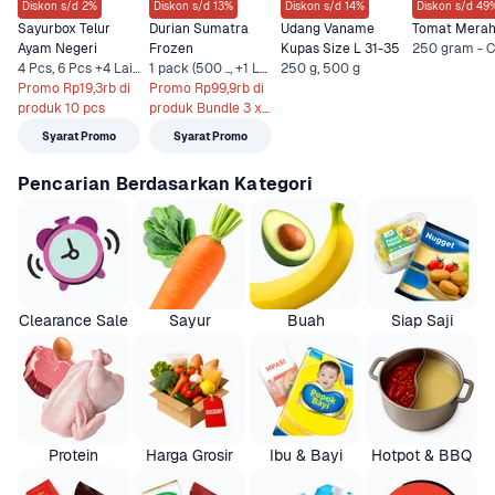
Diskon s/d 2%
Diskon s/d 13%
Diskon s/d 14%
Diskon s/d 49
Sayurbox Telur 
Durian Sumatra 
Udang Vaname 
Tomat Mera
Ayam Negeri
Frozen
Kupas Size L 31-35
4 Pcs, 6 Pcs +4 Lainnya
1 pack (500 .., +1 Lainnya
250 g, 500 g
Promo Rp19,3rb di 
Promo Rp99,9rb di 
produk 10 pcs
produk Bundle 3 x 
500 gr
Syarat Promo
Syarat Promo
Pencarian Berdasarkan Kategori
Clearance Sale
Sayur
Buah
Siap Saji
Protein
Harga Grosir
Ibu & Bayi
Hotpot & BBQ