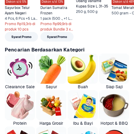
Udang Vaname 
Diskon s/d 5%
Diskon s/d 13%
Diskon s/d 48
Kupas Size L 31-35
Sayurbox Telur 
Durian Sumatra 
Tomat Mera
250 g, 500 g
Ayam Negeri
Frozen
4 Pcs, 6 Pcs +5 Lainnya
1 pack (500 .., +1 Lainnya
Promo Rp19,3rb di 
Promo Rp99,9rb di 
produk 10 pcs
produk Bundle 3 x 
500 gr
Syarat Promo
Syarat Promo
Pencarian Berdasarkan Kategori
Clearance Sale
Sayur
Buah
Siap Saji
Protein
Harga Grosir
Ibu & Bayi
Hotpot & BBQ