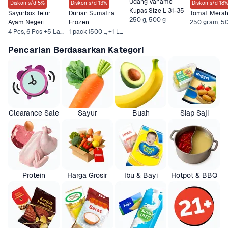
Udang Vaname 
Diskon s/d 5%
Diskon s/d 13%
Diskon s/d 18
Kupas Size L 31-35
Sayurbox Telur 
Durian Sumatra 
Tomat Mera
250 g, 500 g
Ayam Negeri
Frozen
4 Pcs, 6 Pcs +5 Lainnya
1 pack (500 .., +1 Lainnya
Pencarian Berdasarkan Kategori
Clearance Sale
Sayur
Buah
Siap Saji
Protein
Harga Grosir
Ibu & Bayi
Hotpot & BBQ