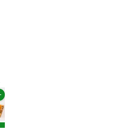
Pilihan Hemat
Rp39.800
Rp21.900
Rp17.000
Rp19.90