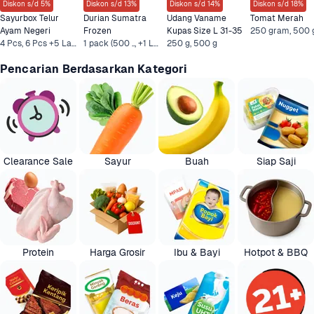
Diskon s/d 5%
Diskon s/d 13%
Diskon s/d 14%
Diskon s/d 18%
Sayurbox Telur 
Durian Sumatra 
Udang Vaname 
Tomat Merah
Ayam Negeri
Frozen
Kupas Size L 31-35
4 Pcs, 6 Pcs +5 Lainnya
1 pack (500 .., +1 Lainnya
250 g, 500 g
Pencarian Berdasarkan Kategori
Clearance Sale
Sayur
Buah
Siap Saji
Protein
Harga Grosir
Ibu & Bayi
Hotpot & BBQ