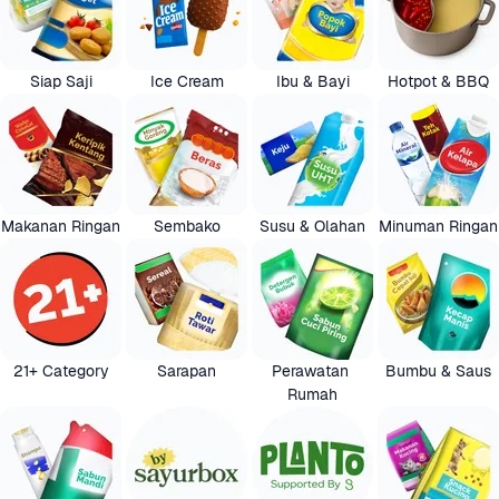
Siap Saji
Ice Cream
Ibu & Bayi
Hotpot & BBQ
Makanan Ringan
Sembako
Susu & Olahan
Minuman Ringan
21+ Category
Sarapan
Perawatan 
Bumbu & Saus
Rumah